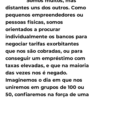
              Somos muitos, mas 
distantes uns dos outros. Como 
pequenos empreendedores ou 
pessoas físicas, somos 
orientados a procurar 
individualmente os bancos para 
negociar tarifas exorbitantes 
que nos são cobradas, ou para 
conseguir um empréstimo com 
taxas elevadas, e que na maioria 
das vezes nos é negado. 
Imaginemos o dia em que nos 
uniremos em grupos de 100 ou 
50, confiaremos na força de uma 
comunidade e desta forma, 
buscaremos negociações mais 
justas com o sistema financeiro. 
Utopia?? Se todos os que estão 
tendo seus pedidos de ajuda 